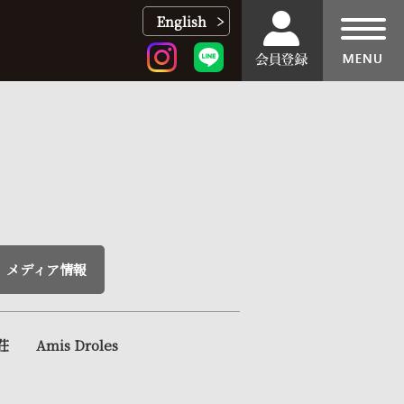
English
toggl
navig
メディア情報
荘
Amis Droles