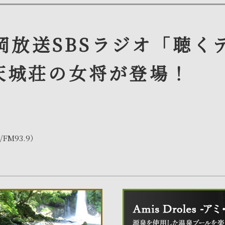
静岡放送SBSラジオ「聴
天城荘の女将が登場！
FM93.9）