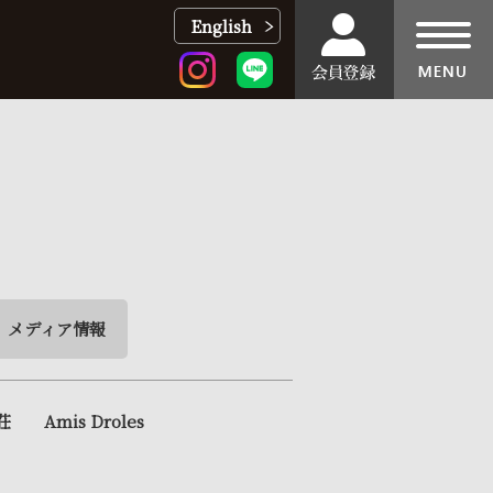
English
toggl
navig
メディア情報
荘
Amis Droles