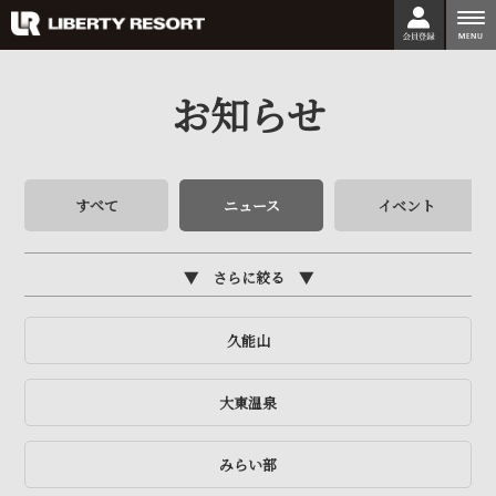
togg
nav
お知らせ
すべて
ニュース
イベント
さらに絞る
久能山
大東温泉
みらい部