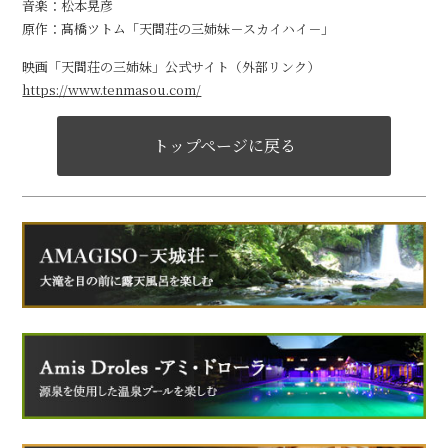
音楽：松本晃彦
原作：髙橋ツトム「天間荘の三姉妹－スカイハイ－」
映画「天間荘の三姉妹」公式サイト（外部リンク）
https://www.tenmasou.com/
トップページに戻る