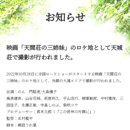
お知らせ
映画「天間荘の三姉妹」のロケ地として天城
荘で撮影が行われました。
2022年10月28日に全国ロードショーがスタートする映画「天間荘の
三姉妹」のロケ地として、当館の大滝エリアで撮影が行われました。
出演：のん 門脇麦/大島優子
高良健吾、山谷花純、萩原利久、平山浩行、柳葉敏郎、中村雅俊、三
田佳子、永瀬正敏、寺島しのぶ、柴咲コウ
プロデューサー：真木太郎（『この世界の片隅に』）
監督：北村龍平
脚本：嶋田うれ葉