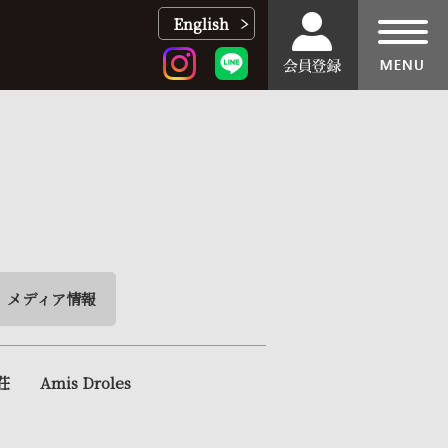
English
toggl
navig
メディア情報
荘
Amis Droles