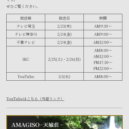
ぜひご覧ください。
放送局
放送日
時間
テレビ埼玉
2/23(木)
AM9:30～
テレビ神奈川
2/24(金)
AM9:00～
千葉テレビ
2/24(金)
AM12:00～
AM8:00～
AM12:00～
IKC
2/25(土)・2/26(日)
PM17:30～
PM22:00～
YouTube
3/1(水)
AM8:00～
YouTubeはこちら（外部リンク）