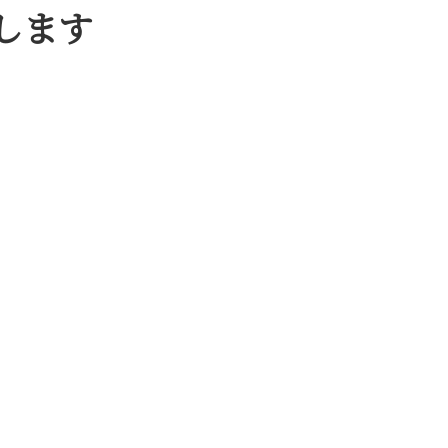
します
。
。