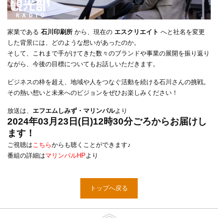
家業である
石川印刷所
から、現在の
エスクリエイト
へと社名を変更
した背景には、どのような想いがあったのか。
そして、これまで手がけてきた数々のブランドや事業の展開を振り返り
ながら、今後の目標についてもお話しいただきます。
ビジネスの枠を超え、地域や人をつなぐ活動を続ける石川さんの挑戦。
その熱い想いと未来へのビジョンをぜひお楽しみください！
放送は、
エフエムしみず・マリンパル
より
2024年03月23日(日)12時30分ごろからお届けし
ます！
ご視聴は
こちら
からも聴くことができます♪
番組の詳細は
マリンパルHP
より
トップへ戻る