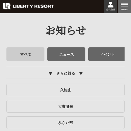
togg
nav
お知らせ
すべて
ニュース
イベント
さらに絞る
久能山
大東温泉
みらい部