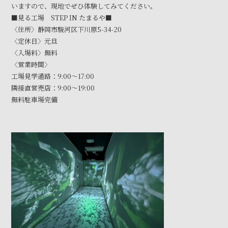
いますので、現地でぜひ体験してみてください。
■見る工場 STEP IN たまるや■
〈住所〉静岡市駿河区下川原5-34-20
〈定休日〉元旦
〈入場料〉無料
〈営業時間〉
工場見学通路：9:00～17:00
隣接直営売店：9:00～19:00
無料駐車場完備